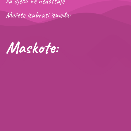
za djecu ne nedostaje
Možete izabrati između:
Maskote: