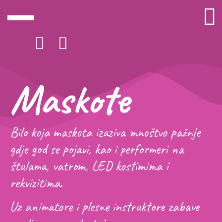
Maskote
Bilo koja maskota izaziva mnoštvo pažnje
gdje god se pojavi, kao i performeri na
štulama, vatrom, LED kostimima i
rekvizitima.
Uz animatore i plesne instruktore zabave