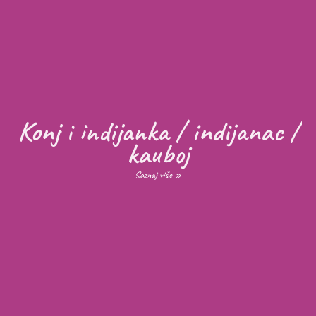
Konj i indijanka / indijanac /
kauboj
Saznaj više »