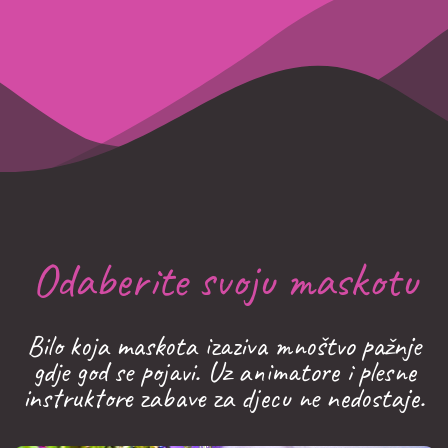
Odaberite svoju maskotu
Bilo koja maskota izaziva mnoštvo pažnje
gdje god se pojavi. Uz animatore i plesne
instruktore zabave za djecu ne nedostaje.