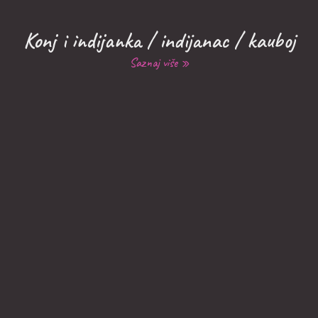
Konj i indijanka / indijanac / kauboj
Saznaj više »