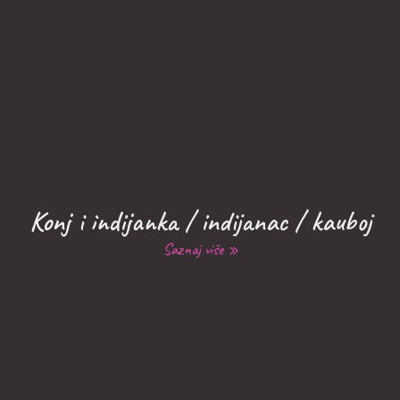
Konj i indijanka / indijanac / kauboj
Saznaj više »